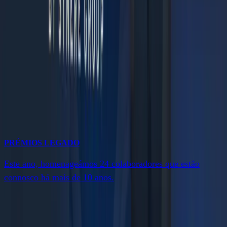
PRÉMIOS LEGADO
Este ano, homenageámos 24 colaboradores que estão
connosco há mais de 10 anos.